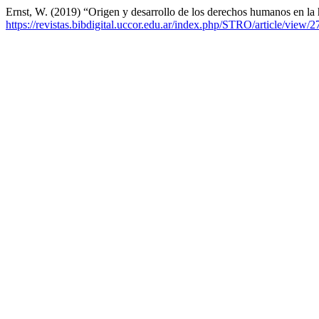
Ernst, W. (2019) “Origen y desarrollo de los derechos humanos en la h
https://revistas.bibdigital.uccor.edu.ar/index.php/STRO/article/view/