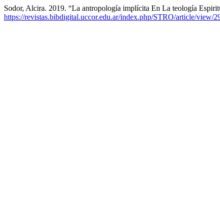
Sodor, Alcira. 2019. “La antropología implícita En La teología Espir
https://revistas.bibdigital.uccor.edu.ar/index.php/STRO/article/view/