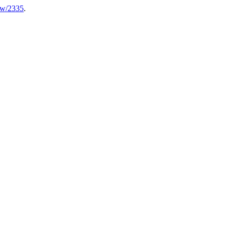
iew/2335
.