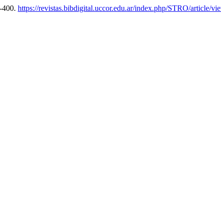
9-400.
https://revistas.bibdigital.uccor.edu.ar/index.php/STRO/article/v