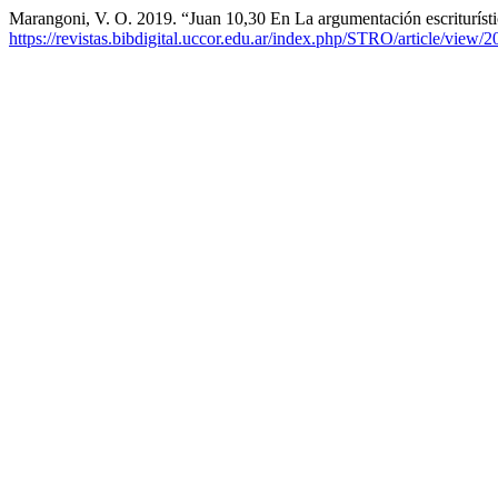
Marangoni, V. O. 2019. “Juan 10,30 En La argumentación escrituríst
https://revistas.bibdigital.uccor.edu.ar/index.php/STRO/article/view/