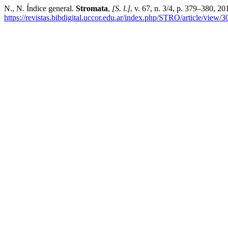
N., N. Índice general.
Stromata
,
[S. l.]
, v. 67, n. 3/4, p. 379–380, 2
https://revistas.bibdigital.uccor.edu.ar/index.php/STRO/article/view/