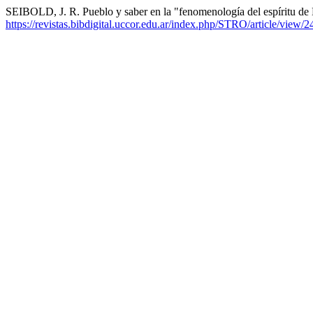
SEIBOLD, J. R. Pueblo y saber en la "fenomenología del espíritu de
https://revistas.bibdigital.uccor.edu.ar/index.php/STRO/article/view/