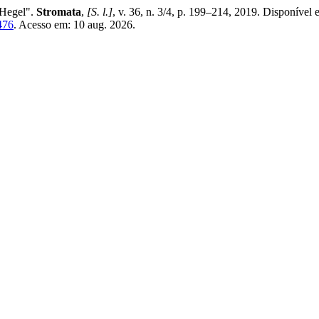
 Hegel".
Stromata
,
[S. l.]
, v. 36, n. 3/4, p. 199–214, 2019. Disponível 
2476
. Acesso em: 10 aug. 2026.