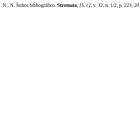
N., N. Índice bibliográfico.
Stromata
,
[S. l.]
, v. 32, n. 1/2, p. 223, 