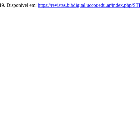
2019. Disponível em:
https://revistas.bibdigital.uccor.edu.ar/index.php/S