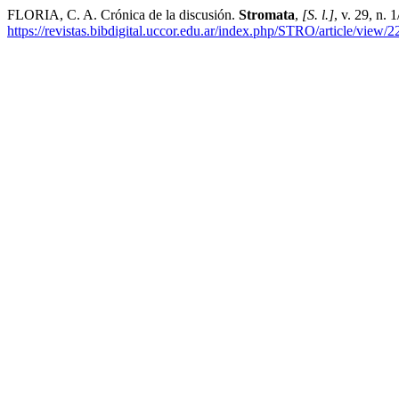
FLORIA, C. A. Crónica de la discusión.
Stromata
,
[S. l.]
, v. 29, n.
https://revistas.bibdigital.uccor.edu.ar/index.php/STRO/article/view/