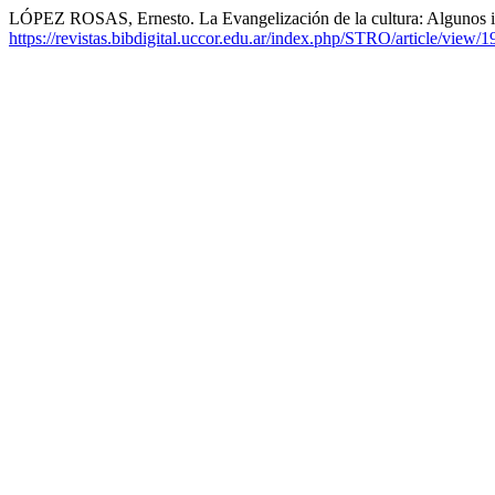
LÓPEZ ROSAS, Ernesto. La Evangelización de la cultura: Algunos i
https://revistas.bibdigital.uccor.edu.ar/index.php/STRO/article/view/