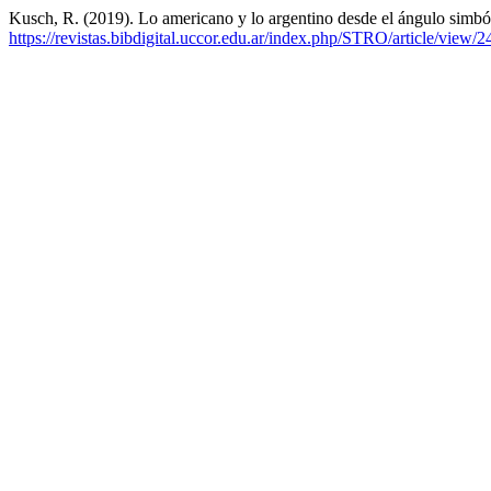
Kusch, R. (2019). Lo americano y lo argentino desde el ángulo simból
https://revistas.bibdigital.uccor.edu.ar/index.php/STRO/article/view/