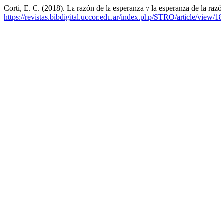
Corti, E. C. (2018). La razón de la esperanza y la esperanza de la raz
https://revistas.bibdigital.uccor.edu.ar/index.php/STRO/article/view/