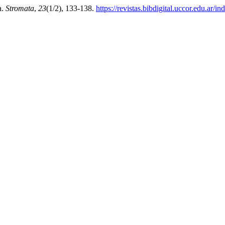
a.
Stromata
,
23
(1/2), 133-138.
https://revistas.bibdigital.uccor.edu.ar