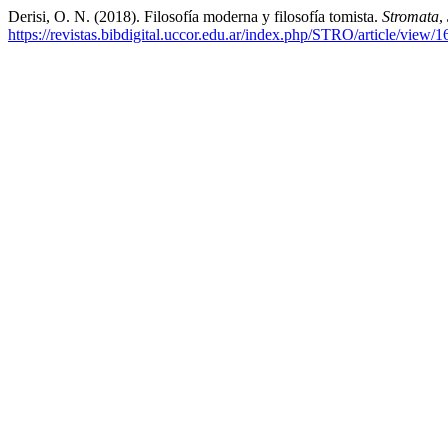
Derisi, O. N. (2018). Filosofía moderna y filosofía tomista.
Stromata
,
https://revistas.bibdigital.uccor.edu.ar/index.php/STRO/article/view/