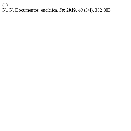
(1)
N., N. Documentos, encíclica.
Str.
2019
,
40
(3/4), 382-383.