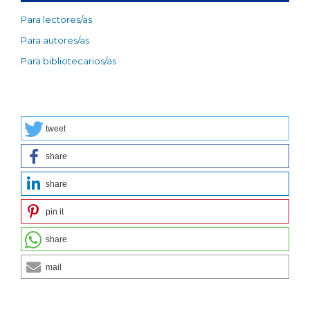
Para lectores/as
Para autores/as
Para bibliotecarios/as
tweet
share
share
pin it
share
mail