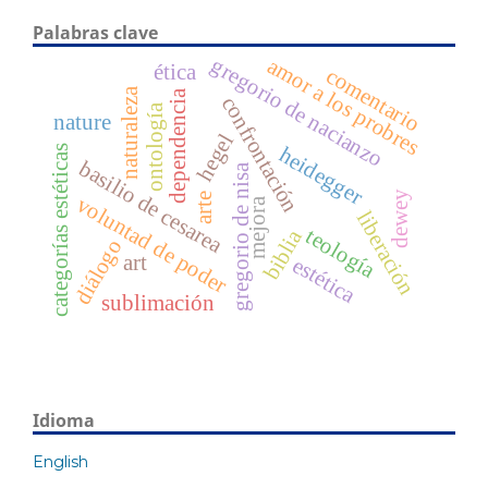
Palabras clave
gregorio de nacianzo
amor a los probres
ética
comentario
naturaleza
dependencia
confrontación
ontología
nature
hegel
heidegger
categorías estéticas
basilio de cesarea
gregorio de nisa
dewey
arte
voluntad de poder
mejora
liberación
teología
biblia
diálogo
art
estética
sublimación
Idioma
English