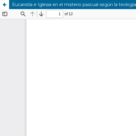
Eucaristía e Iglesia en el misterio pascual según la teología