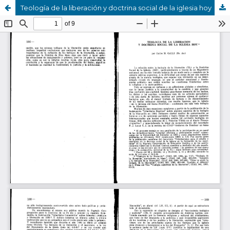
Teología de la liberación y doctrina social de la iglesia hoy