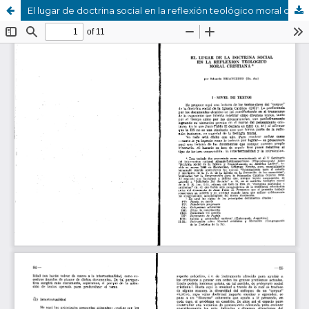
El lugar de doctrina social en la reflexión teológico moral cristiana