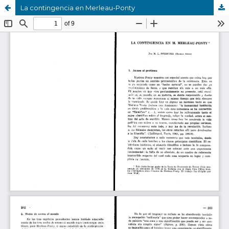
La contingencia en Merleau-Ponty