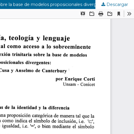
Descargar
Ontología, teología y lenguaje. La vía proposicional como acceso a lo sobreeminente. Dos ejemplos de reflexión trinitaria sobre la base de modelos proposicionales divergentes: Nicolás de Cusa y Anselmo de Canterbury