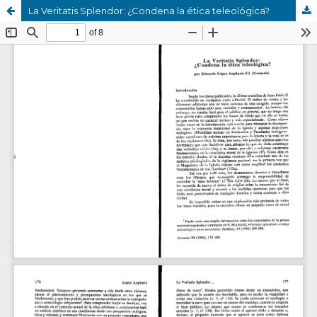
La Veritatis Splendor: ¿Condena la ética teleológica?