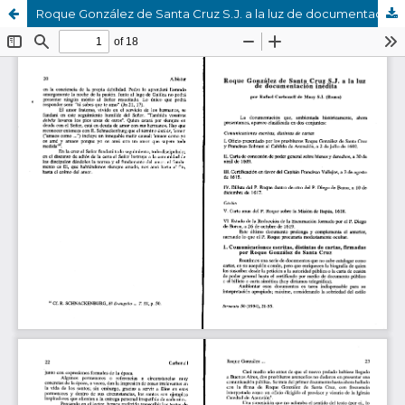
Roque González de Santa Cruz S.J. a la luz de documentación inédita