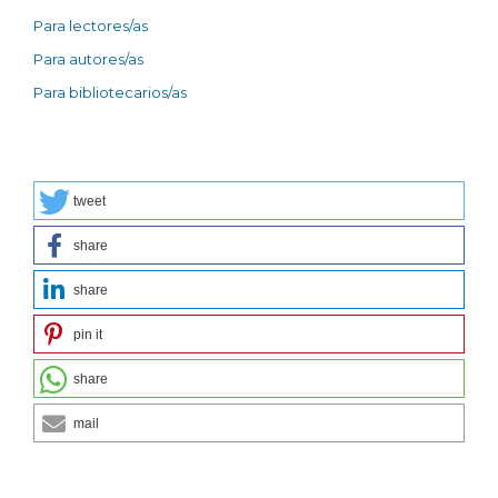
Para lectores/as
Para autores/as
Para bibliotecarios/as
tweet
share
share
pin it
share
mail