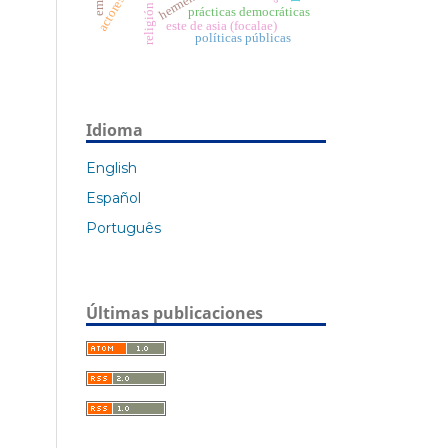
religión
prácticas democráticas
este de asia (focalae)
políticas públicas
Idioma
English
Español
Português
Últimas publicaciones