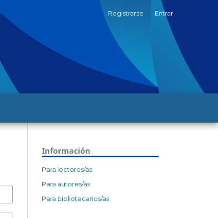
Registrarse
Entrar
Información
Para lectores/as
Para autores/as
Para bibliotecarios/as