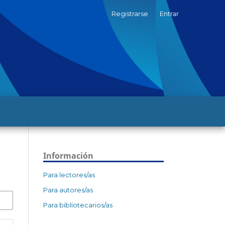
Registrarse
Entrar
Información
Para lectores/as
Para autores/as
Para bibliotecarios/as