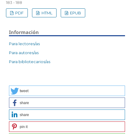
183 - 188
PDF
HTML
EPUB
Información
Para lectores/as
Para autores/as
Para bibliotecarios/as
tweet
share
share
pin it