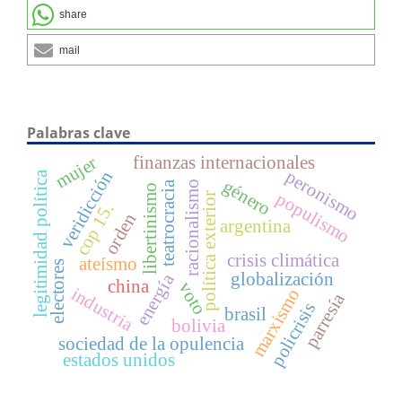
share
mail
Palabras clave
finanzas internacionales
mujer
peronismo
veridicción
legitimidad política
género
teatrocracia
racionalismo
libertinismo
populismo
política exterior
cop 15.
orden
argentina
crisis climática
ateísmo
electores
globalización
energía
china
voto
industria
marxismo
parresía
policrisis
brasil
bolivia
sociedad de la opulencia
estados unidos