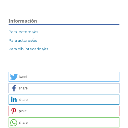
Información
Para lectores/as
Para autores/as
Para bibliotecarios/as
tweet
share
share
pin it
share