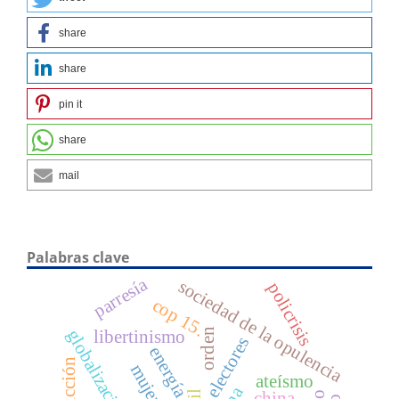
share
share
pin it
share
mail
Palabras clave
parresía
sociedad de la opulencia
policrisis
cop 15.
globalización
orden
libertinismo
electores
energía
veridicción
mujer
ateísmo
china