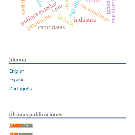
argentina
brasil
género
marxismo
política exterior
racionalismo
voto
peronismo
bolivia
industria
candidatas
Idioma
English
Español
Português
Últimas publicaciones