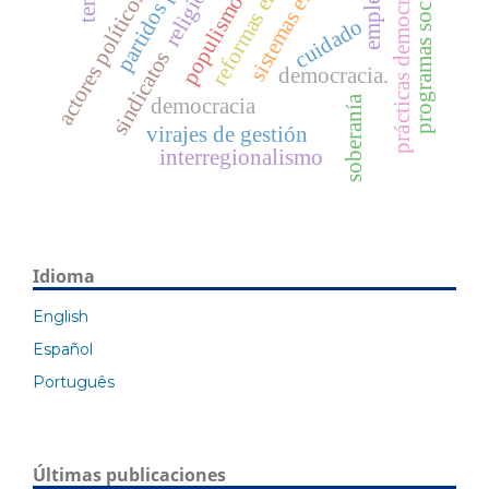
sistemas electorales
reformas electorales
prácticas democráticas
programas sociales
religión
actores políticos
populismo
cuidado
sindicatos
democracia.
soberanía
democracia
virajes de gestión
interregionalismo
Idioma
English
Español
Português
Últimas publicaciones