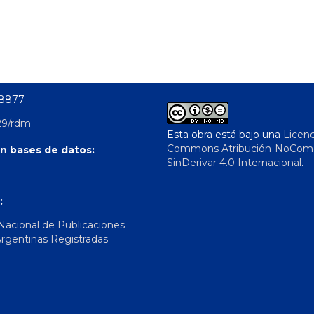
-8877
29/rdm
Esta obra está bajo una
Licenc
Commons Atribución-NoComer
n bases de datos:
SinDerivar 4.0 Internacional
.
:
 Nacional de Publicaciones
Argentinas Registradas