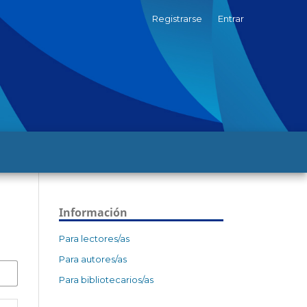
Registrarse
Entrar
Información
Para lectores/as
Para autores/as
Para bibliotecarios/as