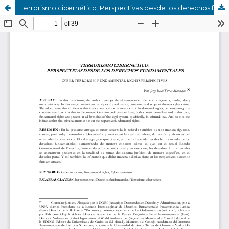
Terrorismo cibernético. Perspectivas desde los derechos fundamentales