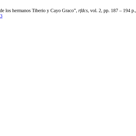
ia de los hermanos Tiberio y Cayo Graco”,
rfdcs
, vol. 2, pp. 187 – 194 p
93