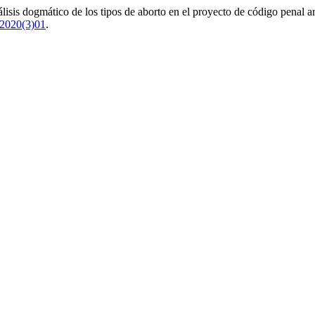
sis dogmático de los tipos de aborto en el proyecto de código penal a
.2020(3)01
.