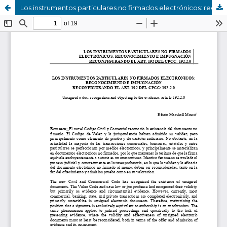
Los instrumentos particulares no firmados electrónicos: reconocimiento e impugnación Reconfigurando el art. 192 del cpcc: 192.2.0