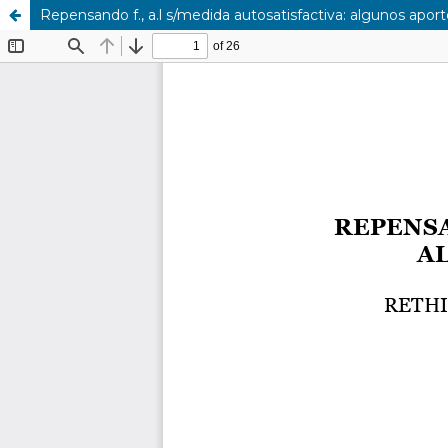
Repensando f., a.l s/medida autosatisfactiva: algunos aport