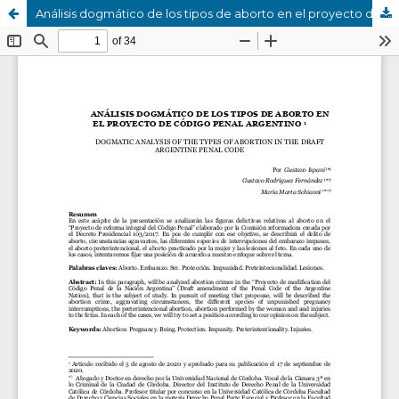
Análisis dogmático de los tipos de aborto en el proyecto de código penal argentino