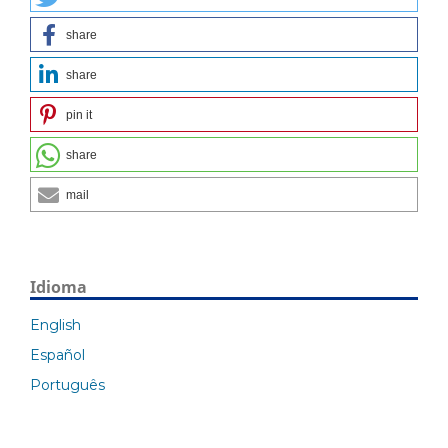
share
share
pin it
share
mail
Idioma
English
Español
Português