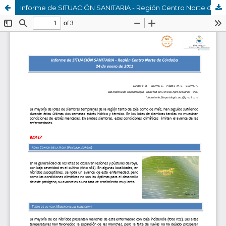
Informe de SITUACIÓN SANITARIA - Región Centro Norte de Córdoba