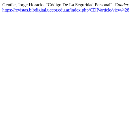
Gentile, Jorge Horacio. “Código De La Seguridad Personal”.
Cuader
https://revistas.bibdigital.uccor.edu.ar/index.php/CDP/article/view/42