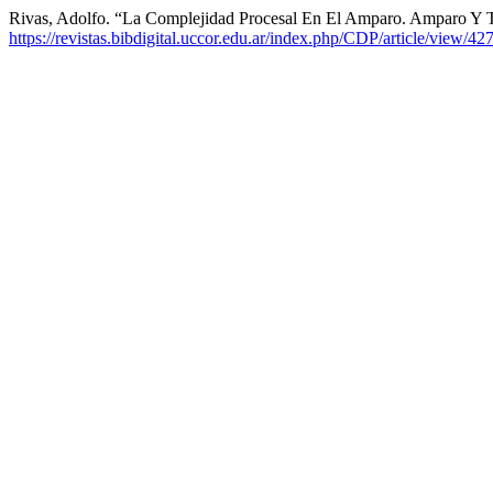
Rivas, Adolfo. “La Complejidad Procesal En El Amparo. Amparo Y 
https://revistas.bibdigital.uccor.edu.ar/index.php/CDP/article/view/42