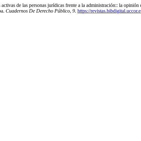
cas activas de las personas jurídicas frente a la administración:: la opi
ba.
Cuadernos De Derecho Público
,
9
.
https://revistas.bibdigital.ucco