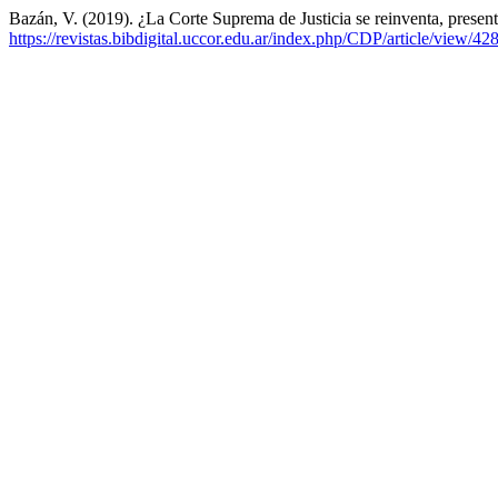
Bazán, V. (2019). ¿La Corte Suprema de Justicia se reinventa, prese
https://revistas.bibdigital.uccor.edu.ar/index.php/CDP/article/view/42