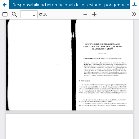
Responsabilidad internacional de los estados por genocidio: ¿qué actos