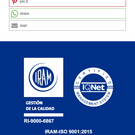
pin it
share
mail