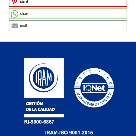
pin it
share
mail