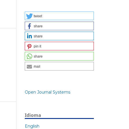
tweet
share
share
pin it
share
mail
Open Journal Systems
Idioma
English