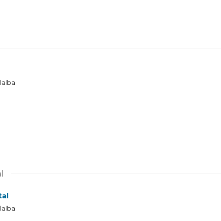
llalba
l
tal
llalba