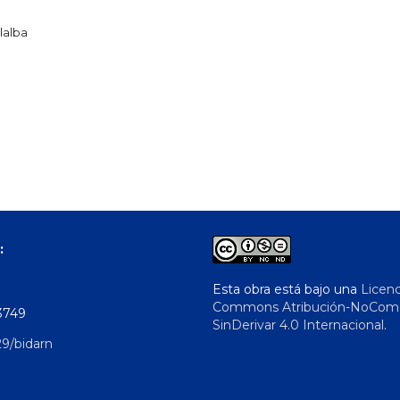
llalba
:
Esta obra está bajo una
Licenc
Commons Atribución-NoComer
3749
SinDerivar 4.0 Internacional
.
29/bidarn