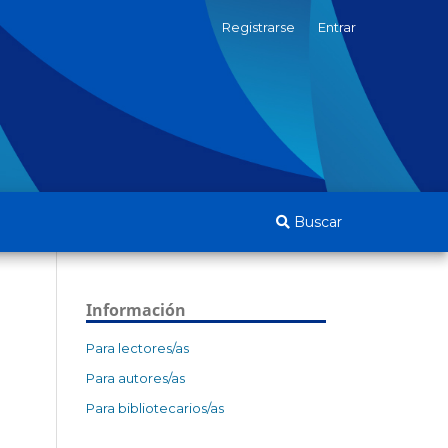
Registrarse
Entrar
Buscar
Información
Para lectores/as
Para autores/as
Para bibliotecarios/as