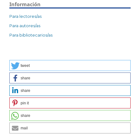
Información
Para lectores/as
Para autores/as
Para bibliotecarios/as
tweet
share
share
pin it
share
mail