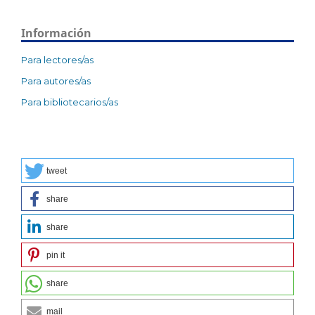
Información
Para lectores/as
Para autores/as
Para bibliotecarios/as
tweet
share
share
pin it
share
mail