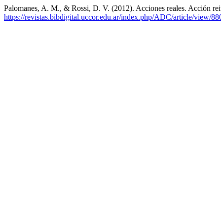
Palomanes, A. M., & Rossi, D. V. (2012). Acciones reales. Acción rei
https://revistas.bibdigital.uccor.edu.ar/index.php/ADC/article/view/88